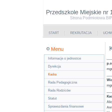
Przedszkole Miejskie nr 
Strona Podmiotowa BI
START
REKRUTACJA
UCHW
Menu
___
Informacje o jednostce
p.o
Dyrekcja
mgr
Kadra
___
Wic
Rada Pedagogiczna
mgr
Rada Rodziców
___
Ka
Statut
Ali
Sprawozdania finansowe
Ann