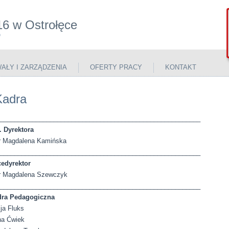
16 w Ostrołęce
P
AŁY I ZARZĄDZENIA
OFERTY PRACY
KONTAKT
Kadra
________________________________________________________
. Dyrektora
 Magdalena Kamińska
________________________________________________________
edyrektor
 Magdalena Szewczyk
________________________________________________________
dra Pedagogiczna
cja Fluks
a Ćwiek