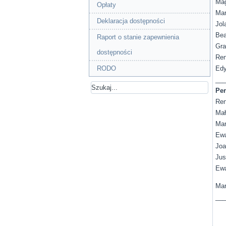
Mag
Opłaty
Mar
Deklaracja dostępności
Jol
Bea
Raport o stanie zapewnienia
Gra
dostępności
Ren
RODO
Edy
___
Per
Ren
Mał
Mar
Ew
Joa
Jus
Ew
Mar
___