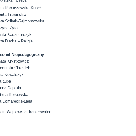
dalena Tyszka
ta Rabuczewska-Kubeł
anta Trawińska
ta Ścibek-Rejmontowska
żyna Zyra
ata Kaczmarczyk
ta Ducka – Religia
________________________________________________________
sonel Niepedagogiczny
ata Krystkowicz
gorzata Chrostek
ia Kowalczyk
a Łuba
nna Deptuła
tyna Borkowska
a Domarecka-Łada
cin Wojtkowski- konserwator
________________________________________________________