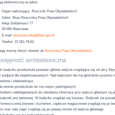
gą elektroniczną na adres:
Organ nadzorujący: Rzecznik Praw Obywatelskich
Adres: Biuro Rzecznika Praw Obywatelskich
Aleja Solidarności 77
00-090 Warszawa
E-mail:
biurorzecznika@brpo.gov.pl
Telefon: 22 551-79-62
rgę można złożyć również do
Rzecznika Praw Obywatelskich
.
stępność architektoniczna
Do budynku przedszkola prowadzi główne wejście znajdujące się od ulicy Re
z podjazd dla niepełnosprawnych. Nad wejściami nie ma głośników systemu
widome i słabowidzące.
Na terenie przedszkola nie ma miejsc parkingowych.
Osobami oddelegowanymi do udzielania informacji przy wejściu głównym są p
Budynek jest parterowy. W budynku znajduje się korytarz. Budynek nie posiad
Pomieszczenia biurowe i kuchenne, zaplecze magazynowe znajdują się po lewe
eci oraz sale zajęć znajdują się po prawej stronie od wejścia głównego.
W budynku nie ma pętli indukcyjnych.