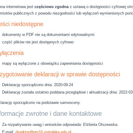
ona internetowa jest
częściowo zgodna
z ustawą o dostępności cyfrowej stro
miotów publicznych z powodu niezgodności lub wyłączeń wymienionych poni
eści niedostępne
dokumenty w PDF nie są dokumentami edytowalnymi
część plików nie jest dostępnych cyfrowo
łączenia
mapy są wyłączone z obowiązku zapewniania dostępności
zygotowanie deklaracji w sprawie dostępności
Deklarację sporządzono dnia:
2020-09-24
Deklarację została ostatnio poddana przeglądowi i aktualizacji dnia:
2022-03
larację sporządzono na podstawie samooceny.
formacje zwrotne i dane kontaktowe
Za rozpatrywanie uwag i wniosków odpowiada:
Elżbieta Olszewska
.
E-mail:
dyrektor@pm16.ostroleka.edu.pl