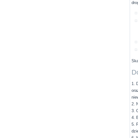
dro
Ska
Do
1. 
ora
nie
2. 
3. 
4. 
5. 
dzi
6. 