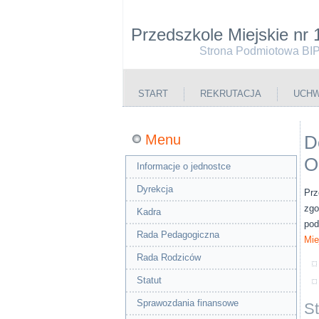
Przedszkole Miejskie nr 
Strona Podmiotowa BI
START
REKRUTACJA
UCHW
Menu
D
O
Informacje o jednostce
Dyrekcja
Prz
zgo
Kadra
pod
Rada Pedagogiczna
Mie
Rada Rodziców
Statut
Sprawozdania finansowe
S