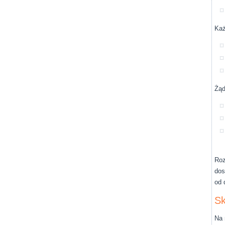
Każ
Żąd
Roz
dos
od 
Sk
Na 